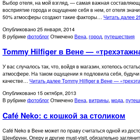
Выбор отеля, на мой взгляд, — самая важная составляющая
восприятие города и ощущение себя в нем, от отеля знач
50% атмосферы создают такие факторы…
Читать далее
2
Опубликовано
25 января, 2014
В рубрике
фотоблог
Отмечено
Вена
,
город
,
путешествия
Tommy Hilfiger в Вене — «трехэтаж
У вас случалось так, что, войдя в магазин, хотелось оста
атмосфере. На таком ощущении я подловила себя, будучи в
качестве…
Читать далее
Tommy Hilfiger в Вене — «трехэ
Опубликовано
15 октября, 2013
В рубрике
фотоблог
Отмечено
Вена
,
витрины
,
мода
,
путеш
Café Neko: с кошкой за столиком
Café Neko в Вене может по праву считаться одной из дост
Шенбрунн, Оперу и другие must-visit, обязательно заглян