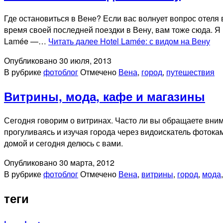
Где остановиться в Вене? Если вас волнует вопрос отеля в
время своей последней поездки в Вену, вам тоже сюда. Я
Lamée —…
Читать далее
Hotel Lamée: с видом на Вену
Опубликовано
30 июля, 2013
В рубрике
фотоблог
Отмечено
Вена
,
город
,
путешествия
Витрины, мода, кафе и магазины
Сегодня говорим о витринах. Часто ли вы обращаете вним
прогуливаясь и изучая города через видоискатель фоток
домой и сегодня делюсь с вами.
Опубликовано
30 марта, 2012
В рубрике
фотоблог
Отмечено
Вена
,
витрины
,
город
,
мода
теги