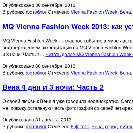
Опубликовано
30 сентября, 2013
В рубрике
фотоблог
Отмечено
Vienna Fashion Week
,
Вена
MQ Vienna Fashion Week 2013: как у
MQ Vienna Fashion Week — главное событие в мире австр
подтверждением аккредитации на MQ Vienna Fashion Week 
и 3 ночи: Часть 1…
Читать далее
MQ Vienna Fashion Week 
Опубликовано
30 сентября, 2013
В рубрике
фотоблог
Отмечено
Vienna Fashion Week
,
Вена
Вена 4 дня и 3 ночи: Часть 2
О своей любви к Вене я уже говорила неоднократно. Сегод
же, покажу остальную часть фотографий со своей четырех
Опубликовано
31 августа, 2013
В рубрике
фотоблог
Отмечено
Fuji-тест
,
Вена
,
город
,
путе