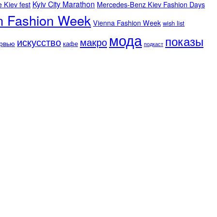
Kyiv City Marathon
e Kiev fest
Mercedes-Benz Kiev Fashion Days
n Fashion Week
Vienna Fashion Week
wish list
мода
показы
искусство
макро
рвью
кафе
подкаст