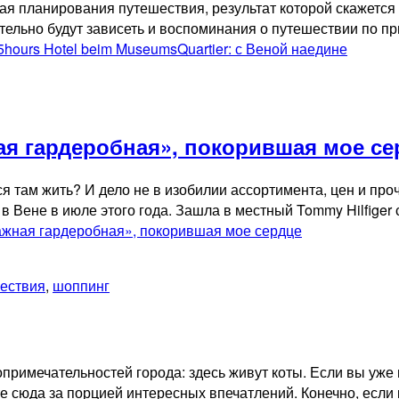
 планирования путешествия, результат которой скажется на
ительно будут зависеть и воспоминания о путешествии по 
5hours Hotel beim MuseumsQuartier: с Веной наедине
ная гардеробная», покорившая мое се
ться там жить? И дело не в изобилии ассортимента, цен и п
 Вене в июле этого года. Зашла в местный Tommy Hilfiger 
тажная гардеробная», покорившая мое сердце
ествия
,
шоппинг
опримечательностей города: здесь живут коты. Если вы уже
ите сюда за порцией интересных впечатлений. Конечно, если