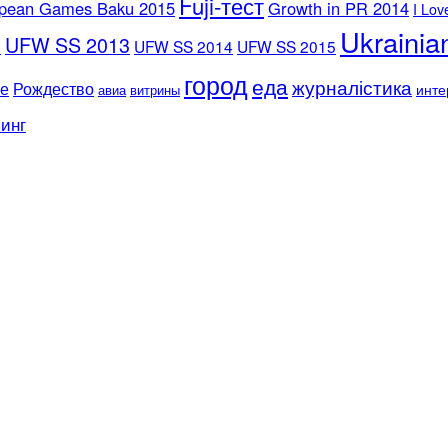
Fuji-тест
opean Games Baku 2015
Growth in PR 2014
I Lov
Ukrainia
UFW SS 2013
5
UFW SS 2014
UFW SS 2015
город
еда
журналістика
те
Рождество
инте
авиа
витрины
инг