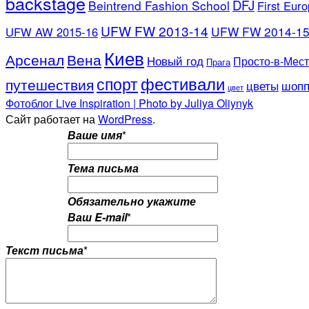
backstage
DFJ
Beintrend Fashion School
First Eur
UFW FW 2013-14
UFW FW 2014-1
UFW AW 2015-16
Киев
Арсенал
Вена
Новый год
Просто-в-Мес
Прага
фестивали
спорт
путешествия
цветы
шопп
цвет
Фотоблог Live Inspiration | Photo by Juliya Oliynyk
Сайт работает на
WordPress
.
Ваше имя
*
Тема письма
Обязательно укажите
Ваш E-mail
*
Текст письма
*