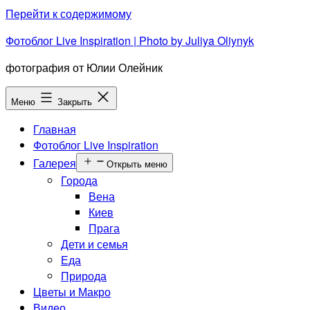
Перейти к содержимому
Фотоблог Live Inspiration | Photo by Juliya Oliynyk
фотография от Юлии Олейник
Меню
Закрыть
Главная
Фотоблог Live Inspiration
Галерея
Открыть меню
Города
Вена
Киев
Прага
Дети и семья
Еда
Природа
Цветы и Макро
Видео