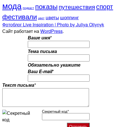
мода
показы
спорт
путешествия
подкаст
фестивали
цветы
шоппинг
цвет
Фотоблог Live Inspiration | Photo by Juliya Oliynyk
Сайт работает на
WordPress
.
Ваше имя
*
Тема письма
Обязательно укажите
Ваш E-mail
*
Текст письма
*
Секретный код
*