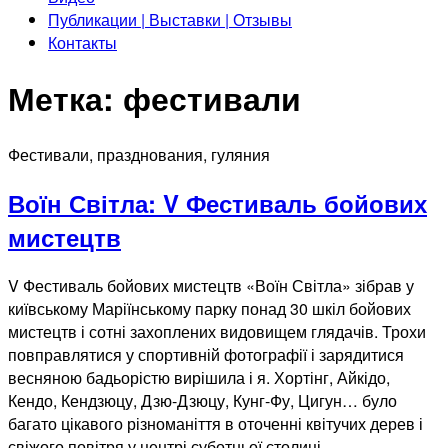
Публикации | Выставки | Отзывы
Контакты
Метка:
фестивали
Фестивали, празднования, гуляния
Воїн Світла: V Фестиваль бойових
мистецтв
V Фестиваль бойових мистецтв «Воїн Світла» зібрав у
київському Маріїнському парку понад 30 шкіл бойових
мистецтв і сотні захоплених видовищем глядачів. Трохи
повправлятися у спортивній фотографії і зарядитися
весняною бадьорістю вирішила і я. Хортінг, Айкідо,
Кендо, Кендзюцу, Дзю-Дзюцу, Кунг-Фу, Цигун… було
багато цікавого різноманіття в оточенні квітучих дерев і
свіжого повітря у центрі суботньої столиці.