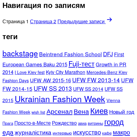
Навигация по записям
Страница 1
Страница 2
Предыдущие
записи
теги
backstage
DFJ
Beintrend Fashion School
First
Fuji-тест
European Games Baku 2015
Growth in PR
2014
Kyiv City Marathon
I Love Kiev fest
Mercedes-Benz Kiev
UFW FW 2013-14
UFW
UFW AW 2015-16
Fashion Days
UFW SS 2013
FW 2014-15
UFW SS 2014
UFW SS
Ukrainian Fashion Week
2015
Vienna
Киев
Арсенал
Вена
Новый год
Fashion Week
wish list
город
Просто-в-Месте
Рождество
Прага
авиа
витрины
еда
искусство
макро
журналістика
интервью
кафе