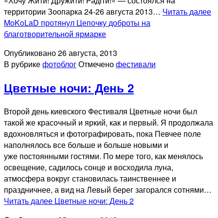
«Хочу Жити! Дружити! Радіти!» — состоялся на
территории Зоопарка 24-26 августа 2013…
Читать далее
MoKoLaD протянул Цепочку доброты на
благотворительной ярмарке
Опубликовано
26 августа, 2013
В рубрике
фотоблог
Отмечено
фестивали
Цветные ночи: День 2
Второй день киевского Фестиваля Цветные ночи был
такой же красочный и яркий, как и первый. Я продолжала
вдохновляться и фотографировать, пока Певчее поле
наполнялось все больше и больше новыми и
уже постоянными гостями. По мере того, как менялось
освещение, садилось сонце и восходила луна,
атмосфера вокруг становилась таинственнее и
праздничнее, а вид на Левый берег загорался сотнями…
Читать далее
Цветные ночи: День 2