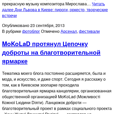
прекрасную музыку композитора Мирослава…
Читать
далее
Дни Львова в Киеве: пироги, оркестр, творческие
встречи
Опубликовано
23 сентября, 2013
В рубрике
фотоблог
Отмечено
Арсенал
,
фестивали
MoKoLaD протянул Цепочку
доброты на благотворительной
ярмарке
Тематика моего блога постоянно расширяется, была и
мода, и искусство, и даже спорт. Сегодня я расскажу о
том, как в Киевском зоопарке проходила
благотворительная ярмарка канцелярии, организованная
общественной организацией MoKoLad (Можливості
Кожної Lюдини Dіяти). Ланцюжок доброти —
благотворительный проект в рамках социального проекта