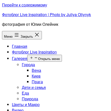
Перейти к содержимому
Фотоблог Live Inspiration | Photo by Juliya Oliynyk
фотография от Юлии Олейник
Меню
Закрыть
Главная
Фотоблог Live Inspiration
Галерея
Открыть меню
Города
Вена
Киев
Прага
Дети и семья
Еда
Природа
Цветы и Макро
Видео