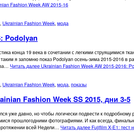
ainian Fashion Week AW 2015-16
,
Ukrainian Fashion Week
,
мода
6: Podolyan
ка конца 19 века в сочетании с легкими струящимися ткан
им я запомню показ Podolyan осень-зима 2015-2016 в рам
ира…
Читать далее
Ukrainian Fashion Week AW 2015-2016: P
,
Ukrainian Fashion Week
,
мода
,
показы
rainian Fashion Week SS 2015, дни 3-5
лся уже давно, но чтобы логически подвести к подробному 
мися прошлогодними фотографиями. И как всегда, финальн
а протяжении всей Недели…
Читать далее
Fujifilm X-E1: тест