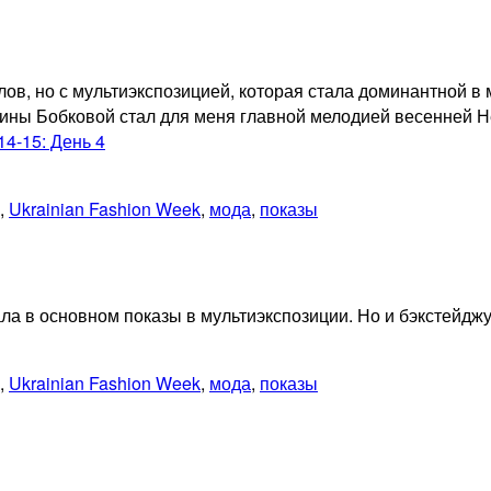
лов, но с мультиэкспозицией, которая стала доминантной в м
стины Бобковой стал для меня главной мелодией весенней Н
4-15: День 4
,
Ukrainian Fashion Week
,
мода
,
показы
ала в основном показы в мультиэкспозиции. Но и бэкстейджу
,
Ukrainian Fashion Week
,
мода
,
показы