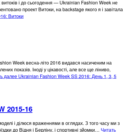
оків і до сьогодення — Ukrainian Fashion Week не
ентовано проект Витоки, на backstage якого я і завітала
016: Витоки
on Week весна-літо 2016 видався насиченим на
них показів. Іноді у цікавості, але все ще ліниво,
ть далее
Ukrainian Fashion Week SS 2016: День 1, 3, 5
W 2015-16
моделі і ділюся враженнями в оглядах. З того часу ми з
оїздки до Відня і Берліну, і спортивні зйомки…
Читать