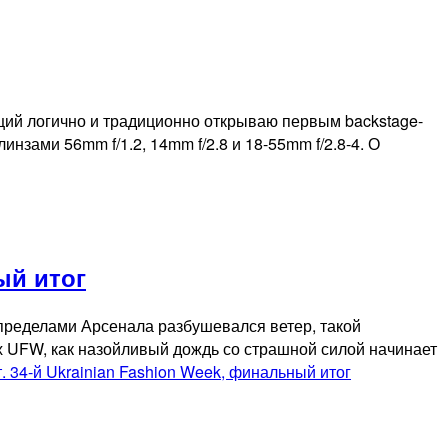
ций логично и традиционно открываю первым backstage-
инзами 56mm f/1.2, 14mm f/2.8 и 18-55mm f/2.8-4. О
ый итог
а пределами Арсенала разбушевался ветер, такой
х UFW, как назойливый дождь со страшной силой начинает
т. 34-й Ukrainian Fashion Week, финальный итог