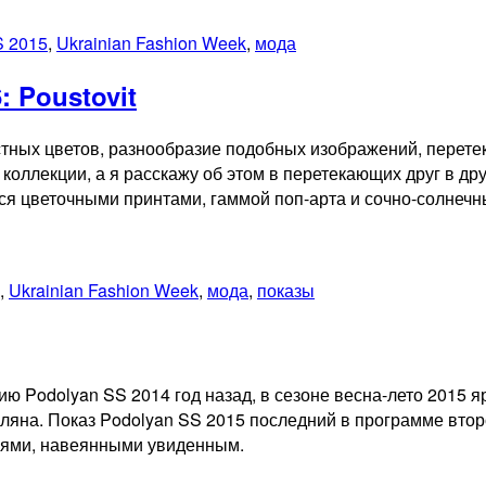
 2015
,
Ukrainian Fashion Week
,
мода
: Poustovit
тных цветов, разнообразие подобных изображений, перетек
оллекции, а я расскажу об этом в перетекающих друг в дру
ался цветочными принтами, гаммой поп-арта и сочно-солне
,
Ukrainian Fashion Week
,
мода
,
показы
ю Podolyan SS 2014 год назад, в сезоне весна-лето 2015 я
на. Показ Podolyan SS 2015 последний в программе второг
иями, навеянными увиденным.