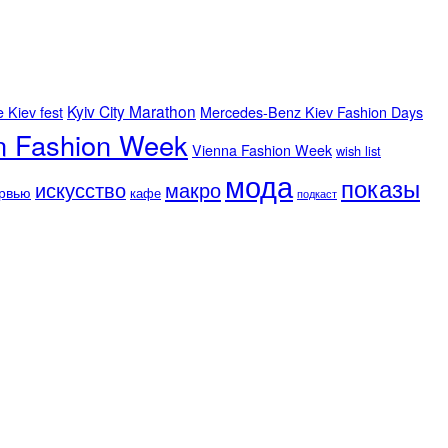
Kyiv City Marathon
e Kiev fest
Mercedes-Benz Kiev Fashion Days
n Fashion Week
Vienna Fashion Week
wish list
мода
показы
искусство
макро
рвью
кафе
подкаст