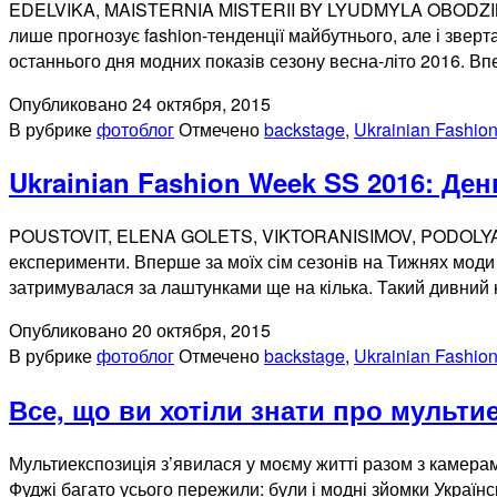
EDELVIKA, MAISTERNIA MISTERII BY LYUDMYLA OBODZINSKA
лише прогнозує fashion-тенденції майбутнього, але і звер
останнього дня модних показів сезону весна-літо 2016.
Опубликовано
24 октября, 2015
В рубрике
фотоблог
Отмечено
backstage
,
Ukrainian Fashio
Ukrainian Fashion Week SS 2016: День
POUSTOVIT, ELENA GOLETS, VIKTORANISIMOV, PODOLYAN, 
експерименти. Вперше за моїх сім сезонів на Тижнях моди я
затримувалася за лаштунками ще на кілька. Такий дивний
Опубликовано
20 октября, 2015
В рубрике
фотоблог
Отмечено
backstage
,
Ukrainian Fashio
Все, що ви хотіли знати про мульти
Мультиекспозиція з’явилася у моєму житті разом з камерами
Фуджі багато усього пережили: були і модні зйомки Українс