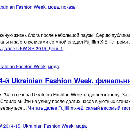
rainian Fashion Week
,
мода
,
показы
ажную жизнь блога после небольшой паузы. Серию публика
ы и за его кулисами со мной следил Fujifilm X-E1 с тремя л
ь далее
UFW SS 2015: День 1
rainian Fashion Week
,
мода
34-й Ukrainian Fashion Week, финальн
ня 34-го сезона Ukrainian Fashion Week подошел к концу. З
Стоило выйти на улицу после долгих часов в уютных стена
— вернуться…
Читать далее
Fujifilm x-e2: самый весомый тес
 2014-15
,
Ukrainian Fashion Week
,
мода