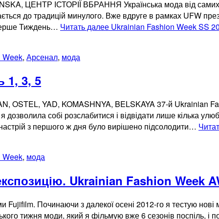
, ЦЕНТР ІСТОРІЇ ВБРАННЯ Українська мода від самих вит
тається до традицій минулого. Вже вдруге в рамках UFW през
 Вперше Тиждень…
Читать далее
Ukrainian Fashion Week SS 2
n Week
,
Арсенал
,
мода
 1, 3, 5
OSTEL, YAD, KOMASHNYA, BELSKAYA 37-й Ukrainian Fashi
 дозволила собі розслабитися і відвідати лише кілька улюбле
 настрій з першого ж дня було вирішено підсолодити…
Чита
n Week
,
мода
експозицію. Ukrainian Fashion Week A
 Fujifilm. Починаючи з далекої осені 2012-го я тестую нові 
ького тижня моди, який я фільмую вже 6 сезонів поспіль, і п