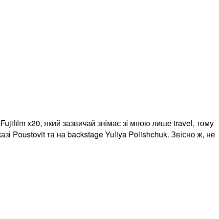
ujifilm x20, який зазвичай знімає зі мною лише travel, тому
 Poustovit та на backstage Yuliya Polishchuk. Звісно ж, не