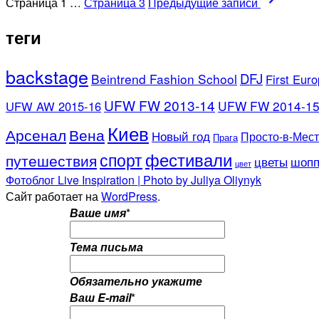
Страница 1
…
Страница 3
Предыдущие
записи
теги
backstage
DFJ
Beintrend Fashion School
First Eur
UFW FW 2013-14
UFW FW 2014-1
UFW AW 2015-16
Киев
Арсенал
Вена
Новый год
Просто-в-Мес
Прага
фестивали
спорт
путешествия
цветы
шопп
цвет
Фотоблог Live Inspiration | Photo by Juliya Oliynyk
Сайт работает на
WordPress
.
Ваше имя
*
Тема письма
Обязательно укажите
Ваш E-mail
*