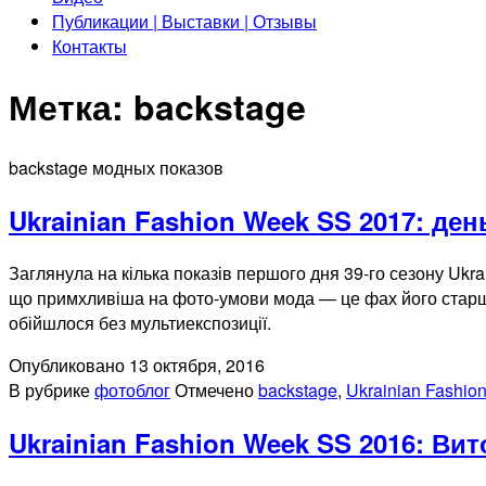
Публикации | Выставки | Отзывы
Контакты
Метка:
backstage
backstage модных показов
Ukrainian Fashion Week SS 2017: ден
Заглянула на кілька показів першого дня 39-го сезону Ukrai
що примхливіша на фото-умови мода — це фах його старших д
обійшлося без мультиекспозиції.
Опубликовано
13 октября, 2016
В рубрике
фотоблог
Отмечено
backstage
,
Ukrainian Fashio
Ukrainian Fashion Week SS 2016: Вит