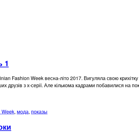
ь 1
nian Fashion Week весна-літо 2017. Вигуляла свою крихітку F
рузів з х-серії. Але кількома кадрами побавилися на показі
n Week
,
мода
,
показы
оки