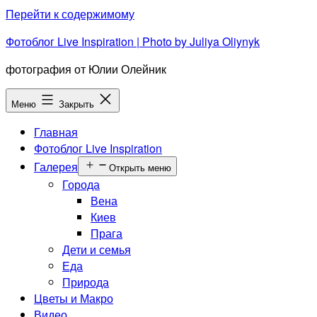
Перейти к содержимому
Фотоблог Live Inspiration | Photo by Juliya Oliynyk
фотография от Юлии Олейник
Меню
Закрыть
Главная
Фотоблог Live Inspiration
Галерея
Открыть меню
Города
Вена
Киев
Прага
Дети и семья
Еда
Природа
Цветы и Макро
Видео