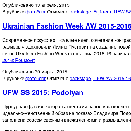
Опубликовано
13 апреля, 2015
В рубрике
фотоблог
Отмечено
backstage
,
Fuji-тест
,
UFW SS
Ukrainian Fashion Week AW 2015-2016
Современное искусство, «смелые идеи, сочетание контрас
размеры» вдохновили Лилию Пустовит на создание новой к
сезон Ukrainian Fashion Week осень-зима 2015-16 начин
2016: Poustovit
Опубликовано
30 марта, 2015
В рубрике
фотоблог
Отмечено
backstage
,
UFW AW 2015-16
UFW SS 2015: Podolyan
Пурпурная фуксия, которая акцентами наполняла коллекци
идеально-женственный образ на показах Владимира Подоля
заполнена совсем свежими впечатлениями и размышлен