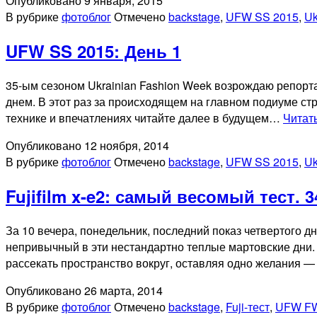
Опубликовано
9 января, 2015
В рубрике
фотоблог
Отмечено
backstage
,
UFW SS 2015
,
Uk
UFW SS 2015: День 1
35-ым сезоном Ukrainian Fashion Week возрождаю репорт
днем. В этот раз за происходящем на главном подиуме стран
технике и впечатлениях читайте далее в будущем…
Читат
Опубликовано
12 ноября, 2014
В рубрике
фотоблог
Отмечено
backstage
,
UFW SS 2015
,
Uk
Fujifilm x-e2: самый весомый тест. 
За 10 вечера, понедельник, последний показ четвертого д
непривычный в эти нестандартно теплые мартовские дни. 
рассекать пространство вокруг, оставляя одно желания 
Опубликовано
26 марта, 2014
В рубрике
фотоблог
Отмечено
backstage
,
Fuji-тест
,
UFW FW