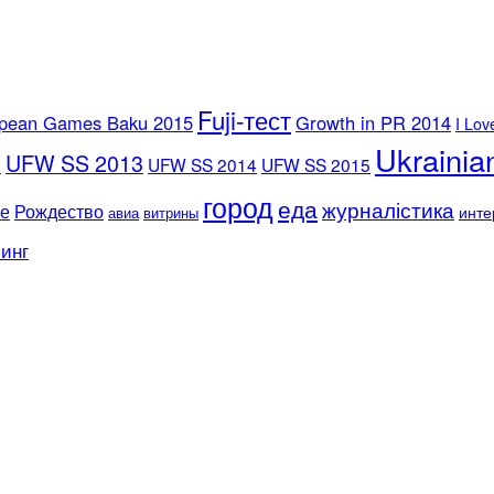
Fuji-тест
opean Games Baku 2015
Growth in PR 2014
I Lov
Ukrainia
UFW SS 2013
5
UFW SS 2014
UFW SS 2015
город
еда
журналістика
те
Рождество
инте
авиа
витрины
инг