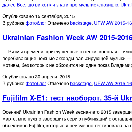
далее
Все, що ви хотіли знати про мультиекспозицію. Ukr
Опубликовано
15 сентября, 2015
В рубрике
фотоблог
Отмечено
backstage
,
UFW AW 2015-16
Ukrainian Fashion Week AW 2015-201
Ритмы времени, приглушенные оттенки, военная стилисти
перебивающие нежные аккорды вальсирующей музыки — так
мотивы, без которых не обходится ни один показ Владим
Опубликовано
30 апреля, 2015
В рубрике
фотоблог
Отмечено
backstage
,
UFW AW 2015-16
Fujifilm X-E1: тест наоборот. 35-й Uk
Осенний Ukrainian Fashion Week весна-лето 2015 заверши
марте, мне нужно завершить серию публикаций с оставши
объективов Fujifilm, которые я неизменно тестировала н