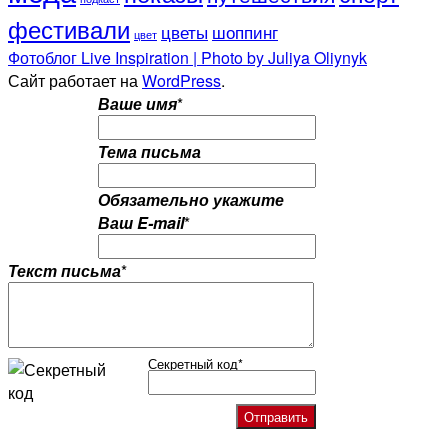
фестивали
цветы
шоппинг
цвет
Фотоблог Live Inspiration | Photo by Juliya Oliynyk
Сайт работает на
WordPress
.
Ваше имя
*
Тема письма
Обязательно укажите
Ваш E-mail
*
Текст письма
*
Секретный код
*