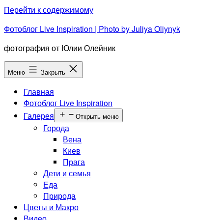
Перейти к содержимому
Фотоблог Live Inspiration | Photo by Juliya Oliynyk
фотография от Юлии Олейник
Меню
Закрыть
Главная
Фотоблог Live Inspiration
Галерея
Открыть меню
Города
Вена
Киев
Прага
Дети и семья
Еда
Природа
Цветы и Макро
Видео