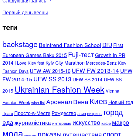
Следующая запись
Первый день весны
теги
backstage
DFJ
Beintrend Fashion School
First
Fuji-тест
European Games Baku 2015
Growth in PR
2014
Kyiv City Marathon
I Love Kiev fest
Mercedes-Benz Kiev
UFW FW 2013-14
UFW
UFW AW 2015-16
Fashion Days
UFW SS 2013
FW 2014-15
UFW SS 2014
UFW SS
Ukrainian Fashion Week
2015
Vienna
Киев
Арсенал
Вена
Новый год
Fashion Week
wish list
город
Просто-в-Месте
Рождество
Прага
авиа
витрины
еда
искусство
макро
журналістика
интервью
кафе
мода
показы
спорт
путешествия
подкаст