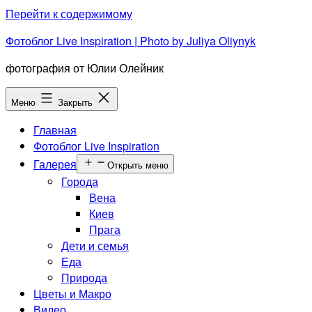
Перейти к содержимому
Фотоблог Live Inspiration | Photo by Juliya Oliynyk
фотография от Юлии Олейник
Меню
Закрыть
Главная
Фотоблог Live Inspiration
Галерея
Открыть меню
Города
Вена
Киев
Прага
Дети и семья
Еда
Природа
Цветы и Макро
Видео