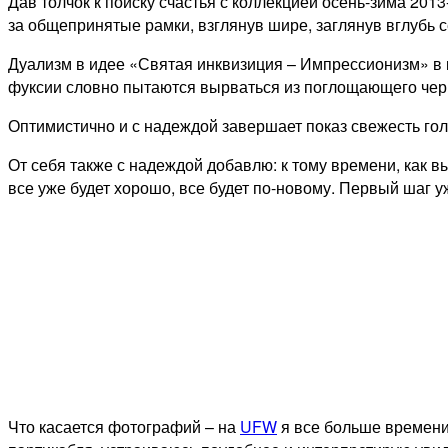
Дав толчок к поиску счастья с коллекцией осень-зима 201
за общепринятые рамки, взглянув шире, заглянув вглубь с
Дуализм в идее «Святая инквизиция – Импрессионизм» в
фуксии словно пытаются вырваться из поглощающего черн
Оптимистично и с надеждой завершает показ свежесть го
От себя также с надеждой добавлю: к тому времени, как 
все уже будет хорошо, все будет по-новому. Первый шаг у
Что касается фотографий – на
UFW
я все больше времен