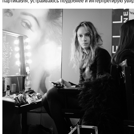
партикабля, устраиваюсь поудобнее и интерпретирую увиде