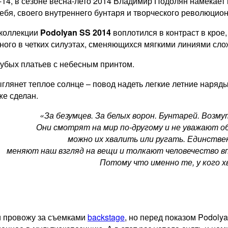
3-14, в сезоне весна-лето 2014 Владимир Подолян намекает
ебя, своего внутреннего бунтаря и творческого революцион
 коллекции
Podolyan SS 2014
воплотился в контраст в крое
ого в четких силуэтах, сменяющихся мягкими линиями сло
лубых платьев с небесным принтом.
выглянет теплое солнце – повод надеть легкие летние наря
же сделан.
«За безумцев. За белых ворон. Бунтарей. Возм
Они смотрят на мир по-другому и не уважают о
можно их хвалить или ругать. Единстве
меняют наш взгляд на вещи и толкают человечество впе
Потому что именно те, у кого 
и провожу за съемками
backstage
, но перед показом Podoly