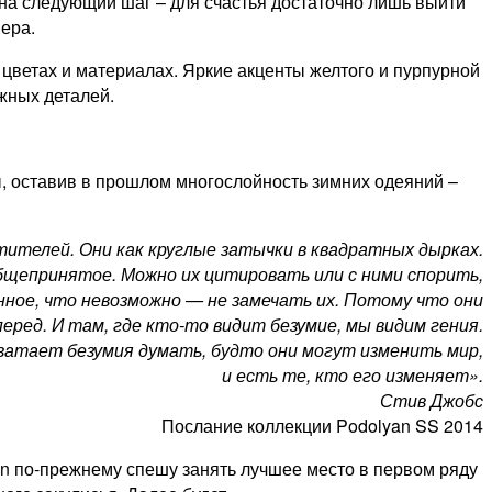
 на следующий шаг – для счастья достаточно лишь выйти
ера.
, цветах и материалах. Яркие акценты желтого и пурпурной
жных деталей.
ды, оставив в прошлом многослойность зимних одеяний –
утителей. Они как круглые затычки в квадратных дырках.
бщепринятое. Можно их цитировать или с ними спорить,
нное, что невозможно — не замечать их. Потому что они
ред. И там, где кто-то видит безумие, мы видим гения.
хватает безумия думать, будто они могут изменить мир,
и есть те, кто его изменяет».
Стив Джобс
Послание коллекции Podolyan SS 2014
an по-прежнему спешу занять лучшее место в первом ряду