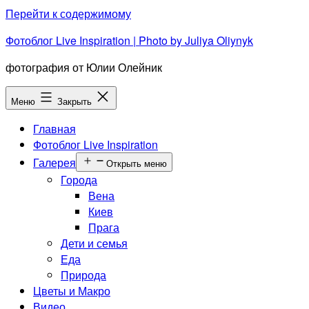
Перейти к содержимому
Фотоблог Live Inspiration | Photo by Juliya Oliynyk
фотография от Юлии Олейник
Меню
Закрыть
Главная
Фотоблог Live Inspiration
Галерея
Открыть меню
Города
Вена
Киев
Прага
Дети и семья
Еда
Природа
Цветы и Макро
Видео