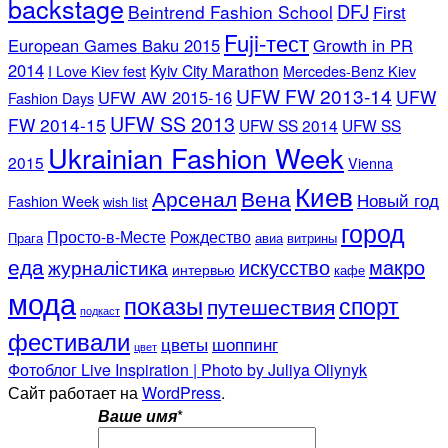
backstage
DFJ
Beintrend Fashion School
First
Fuji-тест
European Games Baku 2015
Growth in PR
2014
Kyiv City Marathon
I Love Kiev fest
Mercedes-Benz Kiev
UFW FW 2013-14
UFW
UFW AW 2015-16
Fashion Days
UFW SS 2013
FW 2014-15
UFW SS 2014
UFW SS
Ukrainian Fashion Week
2015
Vienna
Киев
Арсенал
Вена
Новый год
Fashion Week
wish list
город
Просто-в-Месте
Рождество
Прага
авиа
витрины
еда
искусство
макро
журналістика
интервью
кафе
мода
показы
спорт
путешествия
подкаст
фестивали
цветы
шоппинг
цвет
Фотоблог Live Inspiration | Photo by Juliya Oliynyk
Сайт работает на
WordPress
.
Ваше имя
*