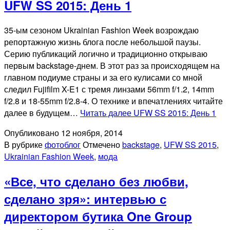
UFW SS 2015: День 1
35-ым сезоном Ukrainian Fashion Week возрождаю
репортажную жизнь блога после небольшой паузы.
Серию публикаций логично и традиционно открываю
первым backstage-днем. В этот раз за происходящем на
главном подиуме страны и за его кулисами со мной
следил Fujifilm X-E1 с тремя линзами 56mm f/1.2, 14mm
f/2.8 и 18-55mm f/2.8-4. О технике и впечатлениях читайте
далее в будущем…
Читать далее
UFW SS 2015: День 1
Опубликовано
12 ноября, 2014
В рубрике
фотоблог
Отмечено
backstage
,
UFW SS 2015
,
Ukrainian Fashion Week
,
мода
«Все, что сделано без любви,
сделано зря»: интервью с
директором бутика One Group