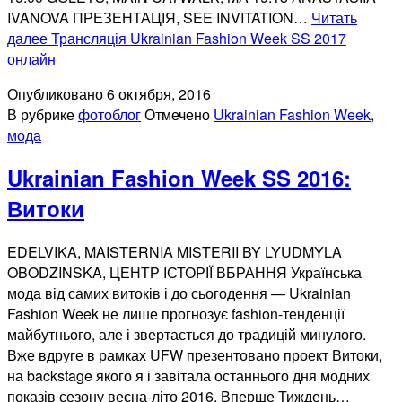
IVANOVA ПРЕЗЕНТАЦІЯ, SEE INVITATION…
Читать
далее
Трансляція Ukrainian Fashion Week SS 2017
онлайн
Опубликовано
6 октября, 2016
В рубрике
фотоблог
Отмечено
Ukrainian Fashion Week
,
мода
Ukrainian Fashion Week SS 2016:
Витоки
EDELVIKA, MAISTERNIA MISTERII BY LYUDMYLA
OBODZINSKA, ЦЕНТР ІСТОРІЇ ВБРАННЯ Українська
мода від самих витоків і до сьогодення — Ukrainian
Fashion Week не лише прогнозує fashion-тенденції
майбутнього, але і звертається до традицій минулого.
Вже вдруге в рамках UFW презентовано проект Витоки,
на backstage якого я і завітала останнього дня модних
показів сезону весна-літо 2016. Вперше Тиждень…