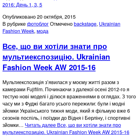
2016: День 1, 3, 5
Опубликовано
20 октября, 2015
В рубрике
фотоблог
Отмечено
backstage
,
Ukrainian
Fashion Week
,
мода
Все, що ви хотіли знати про
мультиекспозицію. Ukrainian
Fashion Week AW 2015-16
Мультиекспозиція з’явилася у моєму житті разом з
камерами Fujifilm. Починаючи з далекої осені 2012-го я
тестую нові моделі і ділюся враженнями в оглядах. З того
часу ми з Фуджі багато усього пережили: були і модні
зйомки Українського тижня моди, який я фільмую вже 6
сезонів поспіль, і поїздки до Відня і Берліну, і спортивні
зйомки…
Читать далее
Все, що ви хотіли знати про
мультиекспозицію. Ukrainian Fashion Week AW 2015-16