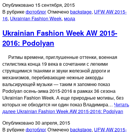
Опубликовано
15 сентября, 2015
В рубрике
фотоблог
Отмечено
backstage
,
UFW AW 2015-
16
,
Ukrainian Fashion Week
,
мода
Ukrainian Fashion Week AW 2015-
2016: Podolyan
Ритмы времени, приглушенные оттенки, военная
стилистика конца 19 века в сочетании с легкими
струящимися тканями и звуки железной дороги и
механизмов, перебивающие нежные аккорды
вальсирующей музыки — таким я запомню показ
Podolyan осень-зима 2015-2016 в рамках 36 сезона
Ukrainian Fashion Week. А еще природные мотивы, без
которых не обходится ни один показ Владимира…
Читать
далее
Ukrainian Fashion Week AW 2015-2016: Podolyan
Опубликовано
30 апреля, 2015
В рубрике
фотоблог
Отмечено
backstage
,
UFW AW 2015-