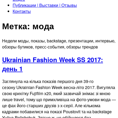
Публикации | Выставки | Отзывы
Контакты
Метка:
мода
Недели моды, показы, backstage, презентации, интервью,
обзоры бутиков, пресс-события, обзоры трендов
Ukrainian Fashion Week SS 2017:
день 1
Заглянула на кілька показів першого дня 39-го
сезону Ukrainian Fashion Week весна-літо 2017. Вигуляла
свою крихітку Fujifilm x20, який зазвичай знімає зі мною
лише travel, тому що примхливіша на фото-умови мода —
це фах його старших друзів з х-серії. Але кількома
кадрами побавилися на показі Poustovit та на backstage
Yuliya Polishchuk. Звісно ж, не обійшлося без