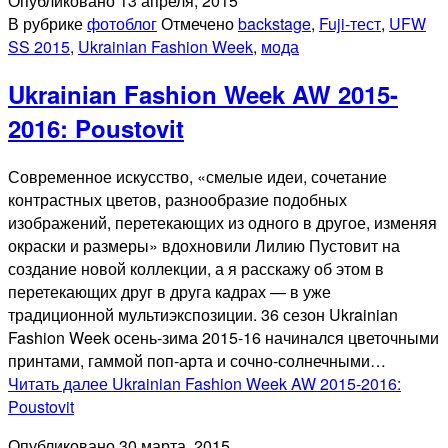
Опубликовано
13 апреля, 2015
В рубрике
фотоблог
Отмечено
backstage
,
Fuji-тест
,
UFW
SS 2015
,
Ukrainian Fashion Week
,
мода
Ukrainian Fashion Week AW 2015-
2016: Poustovit
Современное искусство, «смелые идеи, сочетание
контрастных цветов, разнообразие подобных
изображений, перетекающих из одного в другое, изменяя
окраски и размеры» вдохновили Лилию Пустовит на
создание новой коллекции, а я расскажу об этом в
перетекающих друг в друга кадрах — в уже
традиционной мультиэкспозиции. 36 сезон Ukrainian
Fashion Week осень-зима 2015-16 начинался цветочными
принтами, гаммой поп-арта и сочно-солнечными…
Читать далее
Ukrainian Fashion Week AW 2015-2016:
Poustovit
Опубликовано
30 марта, 2015