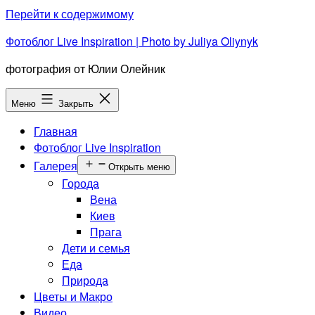
Перейти к содержимому
Фотоблог Live Inspiration | Photo by Juliya Oliynyk
фотография от Юлии Олейник
Меню
Закрыть
Главная
Фотоблог Live Inspiration
Галерея
Открыть меню
Города
Вена
Киев
Прага
Дети и семья
Еда
Природа
Цветы и Макро
Видео