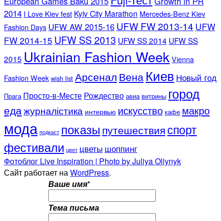
European Games Baku 2015
Growth in PR
2014
Kyiv City Marathon
I Love Kiev fest
Mercedes-Benz Kiev
UFW FW 2013-14
UFW
UFW AW 2015-16
Fashion Days
UFW SS 2013
FW 2014-15
UFW SS 2014
UFW SS
Ukrainian Fashion Week
2015
Vienna
Киев
Арсенал
Вена
Новый год
Fashion Week
wish list
город
Просто-в-Месте
Рождество
Прага
авиа
витрины
еда
искусство
макро
журналістика
интервью
кафе
мода
показы
спорт
путешествия
подкаст
фестивали
цветы
шоппинг
цвет
Фотоблог Live Inspiration | Photo by Juliya Oliynyk
Сайт работает на
WordPress
.
Ваше имя
*
Тема письма