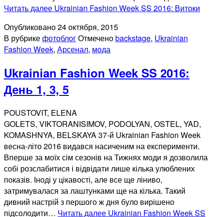
Читать далее
Ukrainian Fashion Week SS 2016: Витоки
Опубликовано
24 октября, 2015
В рубрике
фотоблог
Отмечено
backstage
,
Ukrainian
Fashion Week
,
Арсенал
,
мода
Ukrainian Fashion Week SS 2016:
День 1, 3, 5
POUSTOVIT, ELENA
GOLETS, VIKTORANISIMOV, PODOLYAN, OSTEL, YAD,
KOMASHNYA, BELSKAYA 37-й Ukrainian Fashion Week
весна-літо 2016 видався насиченим на експерименти.
Вперше за моїх сім сезонів на Тижнях моди я дозволила
собі розслабитися і відвідати лише кілька улюблених
показів. Іноді у цікавості, але все ще ліниво,
затримувалася за лаштунками ще на кілька. Такий
дивний настрій з першого ж дня було вирішено
підсолодити…
Читать далее
Ukrainian Fashion Week SS