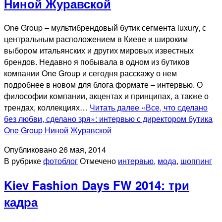
Ниной Журавской
One Group – мультибрендовый бутик сегмента luxury, с
центральным расположением в Киеве и широким
выбором итальянских и других мировых известных
брендов. Недавно я побывала в одном из бутиков
компании One Group и сегодня расскажу о нем
подробнее в новом для блога формате – интервью. О
философии компании, акцентах и принципах, а также о
трендах, коллекциях…
Читать далее
«Все, что сделано
без любви, сделано зря»: интервью с директором бутика
One Group Ниной Журавской
Опубликовано
26 мая, 2014
В рубрике
фотоблог
Отмечено
интервью
,
мода
,
шоппинг
Kiev Fashion Days FW 2014: три
кадра