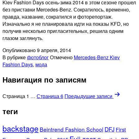
Kiev Fashion Days осень-зима 2014 в этом сезоне прошел
без приставки Mercedes-Benz. Сократилось, временно,
правда, название, сократился и фоторепортаж.
Изначально я не планировала идти на показы KFD, но
получив несколько пригласительных, решила одним
глазом заглянуть.
Опубликовано
9 апреля, 2014
В рубрике
фотоблог
Отмечено
Mercedes-Benz Kiev
Fashion Days
,
мода
Навигация по записям
Страница 1
…
Страница 6
Предыдущие
записи
теги
backstage
DFJ
Beintrend Fashion School
First
Fuji-тест