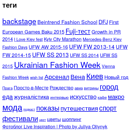
теги
backstage
DFJ
Beintrend Fashion School
First
Fuji-тест
European Games Baku 2015
Growth in PR
2014
Kyiv City Marathon
I Love Kiev fest
Mercedes-Benz Kiev
UFW FW 2013-14
UFW
UFW AW 2015-16
Fashion Days
UFW SS 2013
FW 2014-15
UFW SS 2014
UFW SS
Ukrainian Fashion Week
2015
Vienna
Киев
Арсенал
Вена
Новый год
Fashion Week
wish list
город
Просто-в-Месте
Рождество
Прага
авиа
витрины
еда
искусство
макро
журналістика
интервью
кафе
мода
показы
спорт
путешествия
подкаст
фестивали
цветы
шоппинг
цвет
Фотоблог Live Inspiration | Photo by Juliya Oliynyk