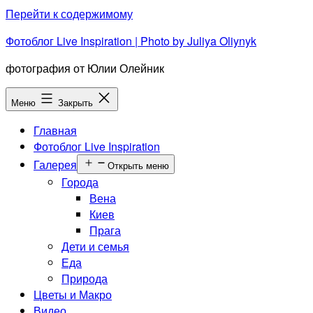
Перейти к содержимому
Фотоблог Live Inspiration | Photo by Juliya Oliynyk
фотография от Юлии Олейник
Меню
Закрыть
Главная
Фотоблог Live Inspiration
Галерея
Открыть меню
Города
Вена
Киев
Прага
Дети и семья
Еда
Природа
Цветы и Макро
Видео