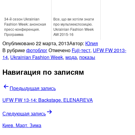
34-й сезон Ukrainian
Все, що ви хотіли знати
Fashion Week: анонсная
про мультиекспозицію.
пресс-конференция.
Ukrainian Fashion Week
Программа
AW 2015-16
Опубликовано
22 марта, 2013
Автор:
Юлия
В рубрике
фотоблог
Отмечено
Fuji-тест
,
UFW FW 2013-
14
,
Ukrainian Fashion Week
,
мода
,
показы
Навигация по записям
Предыдущая запись
UFW FW 13-14: Backstage. ELENAREVA
Следующая запись
Киев. Март. Зима