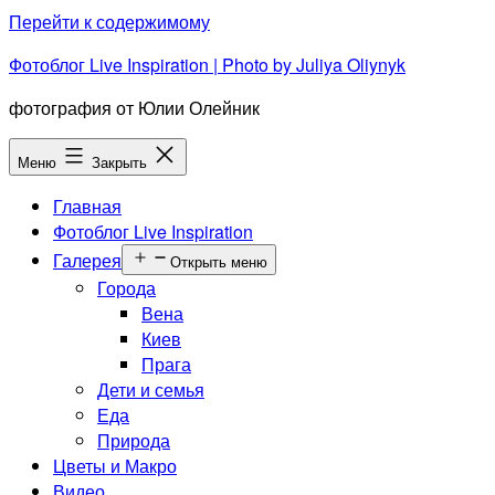
Перейти к содержимому
Фотоблог Live Inspiration | Photo by Juliya Oliynyk
фотография от Юлии Олейник
Меню
Закрыть
Главная
Фотоблог Live Inspiration
Галерея
Открыть меню
Города
Вена
Киев
Прага
Дети и семья
Еда
Природа
Цветы и Макро
Видео