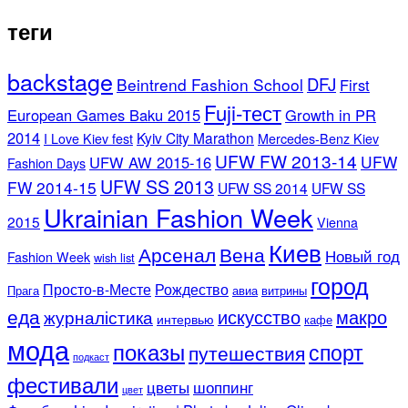
теги
backstage
DFJ
Beintrend Fashion School
First
Fuji-тест
European Games Baku 2015
Growth in PR
2014
Kyiv City Marathon
I Love Kiev fest
Mercedes-Benz Kiev
UFW FW 2013-14
UFW
UFW AW 2015-16
Fashion Days
UFW SS 2013
FW 2014-15
UFW SS 2014
UFW SS
Ukrainian Fashion Week
2015
Vienna
Киев
Арсенал
Вена
Новый год
Fashion Week
wish list
город
Просто-в-Месте
Рождество
Прага
авиа
витрины
еда
искусство
макро
журналістика
интервью
кафе
мода
показы
спорт
путешествия
подкаст
фестивали
цветы
шоппинг
цвет