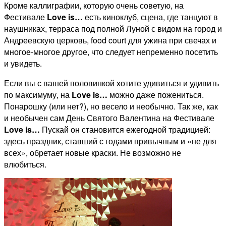
Кроме каллиграфии, которую очень советую, на
Фестивале
Love is…
есть киноклуб, сцена, где танцуют в
наушниках, терраса под полной Луной с видом на город и
Андреевскую церковь, food court для ужина при свечах и
многое-многое другое, что следует непременно посетить
и увидеть.
Если вы с вашей половинкой хотите удивиться и удивить
по максимуму, на
Love is…
можно даже пожениться.
Понарошку (или нет?), но весело и необычно. Так же, как
и необычен сам День Святого Валентина на Фестивале
Love is…
Пускай он становится ежегодной традицией:
здесь праздник, ставший с годами привычным и «не для
всех», обретает новые краски. Не возможно не
влюбиться.