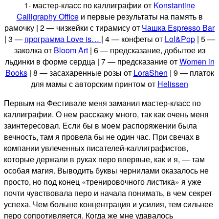
1- мастер-класс по каллиграфии от
Konstantine
Calligraphy Office
и первые результаты на память в
рамочку | 2 — чизкейки с тирамису от
Чашка Espresso Bar
| 3 —
программа Love is…
| 4 — конфеты от
Lol&Pop
| 5 —
заколка от
Bloom Art
| 6 — предсказание, добытое из
льдинки в форме сердца | 7 — предсказание от
Women in
Books
| 8 — засахаренные розы от
LoraShen
| 9 — платок
для мамы с авторским принтом от
Helissen
Первым на Фестивале меня заманил мастер-класс по
каллиграфии. О нем расскажу много, так как очень меня
заинтересовал. Если бы в моем распоряжении была
вечность, там я провела бы не один час. При свечах в
компании увлеченных писателей-каллиграфистов,
которые держали в руках перо впервые, как и я, — там
особая магия. Выводить буквы чернилами оказалось не
просто, но под конец «тренировочного листика» я уже
почти чувствовала перо и начала понимать, в чем секрет
успеха. Чем больше концентрация и усилия, тем сильнее
перо сопротивляется. Когда же мне удавалось