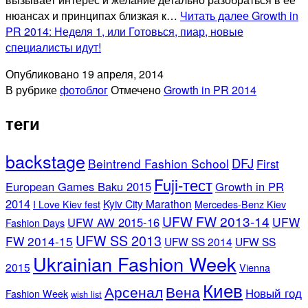
нюансах и принципах близкая к…
Читать далее
Growth in
PR 2014: Неделя 1, или Готовься, пиар, новые
специалисты идут!
Опубликовано
19 апреля, 2014
В рубрике
фотоблог
Отмечено
Growth in PR 2014
теги
backstage
DFJ
Beintrend Fashion School
First
Fuji-тест
European Games Baku 2015
Growth in PR
2014
Kyiv City Marathon
I Love Kiev fest
Mercedes-Benz Kiev
UFW FW 2013-14
UFW
UFW AW 2015-16
Fashion Days
UFW SS 2013
FW 2014-15
UFW SS 2014
UFW SS
Ukrainian Fashion Week
2015
Vienna
Киев
Арсенал
Вена
Новый год
Fashion Week
wish list