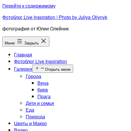
Перейти к содержимому
Фотоблог Live Inspiration | Photo by Juliya Oliynyk
фотография от Юлии Олейник
Меню
Закрыть
Главная
Фотоблог Live Inspiration
Галерея
Открыть меню
Города
Вена
Киев
Прага
Дети и семья
Еда
Природа
Цветы и Макро
Видео