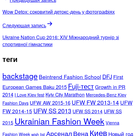
Wow Detox: соковитий детокс-день у фотографіях
Следующая запись
Ukraine Nation Cup 2016: XIV Міжнародний турнір зі
спортивної гімнастики
теги
backstage
DFJ
Beintrend Fashion School
First
Fuji-тест
European Games Baku 2015
Growth in PR
2014
Kyiv City Marathon
I Love Kiev fest
Mercedes-Benz Kiev
UFW FW 2013-14
UFW
UFW AW 2015-16
Fashion Days
UFW SS 2013
FW 2014-15
UFW SS 2014
UFW SS
Ukrainian Fashion Week
2015
Vienna
Киев
Арсенал
Вена
Новый год
Fashion Week
wish list