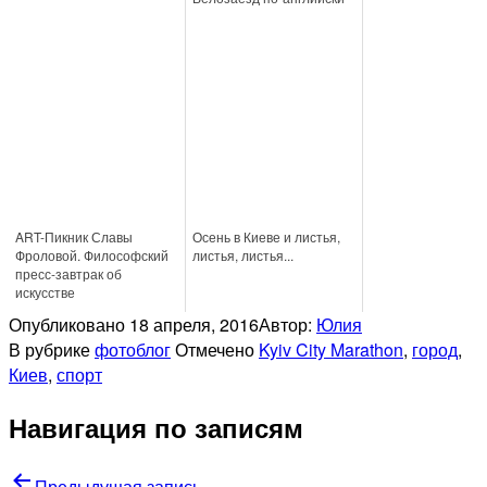
ART-Пикник Славы
Осень в Киеве и листья,
Фроловой. Философский
листья, листья...
пресс-завтрак об
искусстве
Опубликовано
18 апреля, 2016
Автор:
Юлия
В рубрике
фотоблог
Отмечено
Kyiv City Marathon
,
город
,
Киев
,
спорт
Навигация по записям
Предыдущая запись