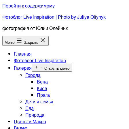
Перейти к содержимому
Фотоблог Live Inspiration | Photo by Juliya Oliynyk
фотография от Юлии Олейник
Меню
Закрыть
Главная
Фотоблог Live Inspiration
Галерея
Открыть меню
Города
Вена
Киев
Прага
Дети и семья
Еда
Природа
Цветы и Макро
Видео