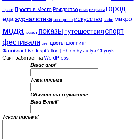
город
Просто-в-Месте
Рождество
Прага
авиа
витрины
еда
искусство
макро
журналістика
интервью
кафе
мода
показы
спорт
путешествия
подкаст
фестивали
цветы
шоппинг
цвет
Фотоблог Live Inspiration | Photo by Juliya Oliynyk
Сайт работает на
WordPress
.
Ваше имя
*
Тема письма
Обязательно укажите
Ваш E-mail
*
Текст письма
*