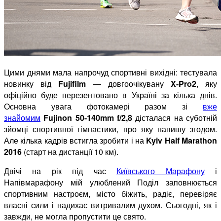
Цими днями мала напрочуд спортивні вихідні: тестувала
новинку від
Fujifilm
— довгоочікувану
X-Pro2
, яку
офіційно буде перезентовано в Україні за кілька днів.
Основна увага фотокамері разом зі
вже
знайомим
Fujinon 50-140mm f/2,8
дісталася на суботній
зйомці спортивної гімнастики, про яку напишу згодом.
Але кілька кадрів встигла зробити і на
Kyiv Half Marathon
2016
(старт на дистанції 10 км).
Двічі на рік під час
Київського Марафону
і
Напівмарафону мій улюблений Поділ заповнюється
спортивним настроєм, місто біжить, радіє, перевіряє
власні сили і надихає витривалим духом. Сьогодні, як і
завжди, не могла пропустити це свято.