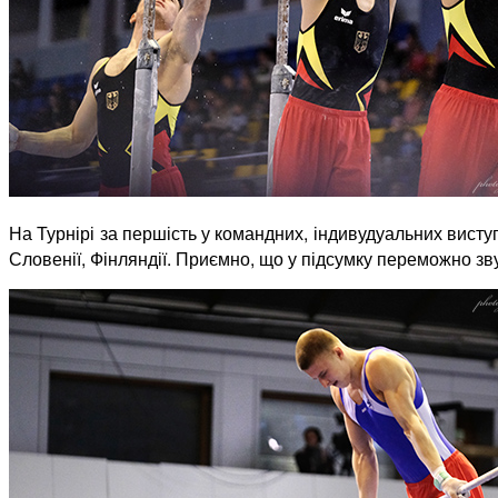
На Турнірі за першість у командних, індивудуальних виступа
Словенії, Фінляндії. Приємно, що у підсумку переможно зву