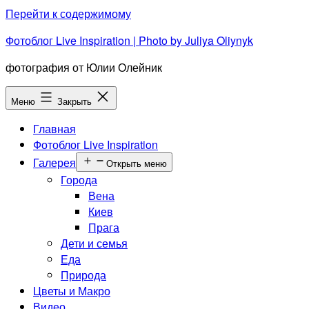
Перейти к содержимому
Фотоблог Live Inspiration | Photo by Juliya Oliynyk
фотография от Юлии Олейник
Меню
Закрыть
Главная
Фотоблог Live Inspiration
Галерея
Открыть меню
Города
Вена
Киев
Прага
Дети и семья
Еда
Природа
Цветы и Макро
Видео