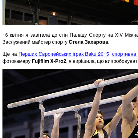
16 квітня я завітала до стін Палацу Спорту на XIV Міжн
Заслужений майстер спорту
Стела Захарова
.
Ще на
Перших Європейських іграх Baku 2015
спортивна 
фотокамеру
Fujifilm
X-Pro2
, я вирішила, що випробовуват