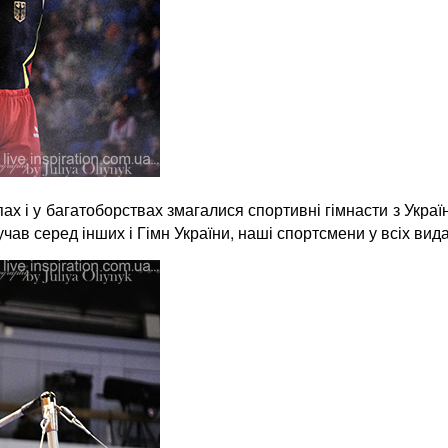
х і у багатоборствах змагалися спортивні гімнасти з України
чав серед інших і Гімн України, наші спортсмени у всіх вид