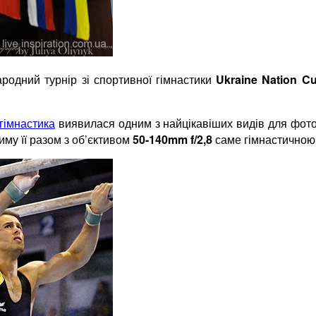
ародний турнір зі спортивної гімнастики
Ukraine Nation C
гімнастика
виявилася одним з найцікавіших видів для фотоз
иму її разом з об’єктивом
50-140mm
f/2,8
саме гімнастичною