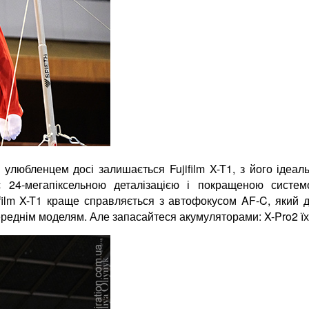
улюбленцем досі залишається Fujifilm X-T1, з його ідеа
ає 24-мегапіксельною деталізацією і покращеною сис
ifilm X-T1 краще справляється з автофокусом AF-C, який д
еднім моделям. Але запасайтеся акумуляторами: X-Pro2 їх 