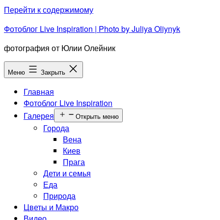
Перейти к содержимому
Фотоблог Live Inspiration | Photo by Juliya Oliynyk
фотография от Юлии Олейник
Меню
Закрыть
Главная
Фотоблог Live Inspiration
Галерея
Открыть меню
Города
Вена
Киев
Прага
Дети и семья
Еда
Природа
Цветы и Макро
Видео