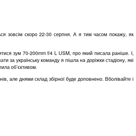
ся зовсім скоро 22-30 серпня. А я тим часом покажу, як
итися зум 70-200mm f/4 L USM, про який писала раніше. І,
ати за українську команду я пішла на доріжки стадіону, які
опила об’єктивом.
ів, але днями склад збірної буде доповнено. Вболівайте і