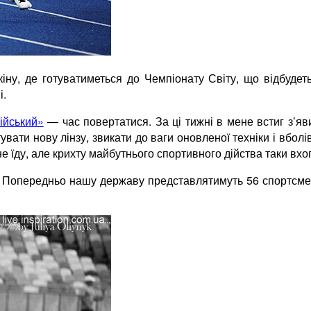
ну, де готуватиметься до Чемпіонату Світу, що відбудеть
і.
ійський»
— час повертатися. За ці тижні в мене встиг з’яв
вати нову лінзу, звикати до ваги оновленої техніки і вболів
 не їду, але крихту майбутнього спортивного дійства таки вх
е. Попередньо нашу державу представлятимуть 56 спортсмен