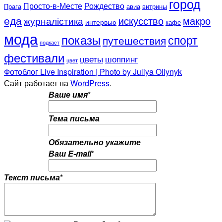
город
Просто-в-Месте
Рождество
Прага
авиа
витрины
еда
искусство
макро
журналістика
интервью
кафе
мода
показы
спорт
путешествия
подкаст
фестивали
цветы
шоппинг
цвет
Фотоблог Live Inspiration | Photo by Juliya Oliynyk
Сайт работает на
WordPress
.
Ваше имя
*
Тема письма
Обязательно укажите
Ваш E-mail
*
Текст письма
*