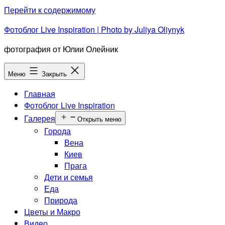
Перейти к содержимому
Фотоблог Live Inspiration | Photo by Juliya Oliynyk
фотография от Юлии Олейник
Меню
Закрыть
Главная
Фотоблог Live Inspiration
Галерея
Открыть меню
Города
Вена
Киев
Прага
Дети и семья
Еда
Природа
Цветы и Макро
Видео