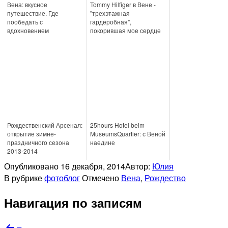
Вена: вкусное
Tommy Hilfiger в Вене -
путешествие. Где
"трехэтажная
пообедать с
гардеробная",
вдохновением
покорившая мое сердце
Рождественский Арсенал:
25hours Hotel beim
открытие зимне-
MuseumsQuartier: с Веной
праздничного сезона
наедине
2013-2014
Опубликовано
16 декабря, 2014
Автор:
Юлия
В рубрике
фотоблог
Отмечено
Вена
,
Рождество
Навигация по записям