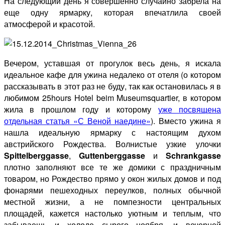
На следующий день я совершенно случайно забрела на
еще одну ярмарку, которая впечатлила своей
атмосферой и красотой.
Вечером, уставшая от прогулок весь день, я искала
идеальное кафе для ужина недалеко от отеля (о котором
рассказывать в этот раз не буду, так как остановилась я в
любимом 25hours Hotel beim Museumsquartier, в котором
жила в прошлом году и которому
уже посвящена
отдельная статья «С Веной наедине»
). Вместо ужина я
нашла идеальную ярмарку с настоящим духом
австрийского Рождества. Волнистые узкие улочки
Spittelberggasse
,
Guttenberggasse
и
Schrankgasse
плотно заполняют все те же домики с праздничным
товаром, но Рождество прямо у окон жилых домов и под
фонарями пешеходных переулков, полных обычной
местной жизни, а не помпезности центральных
площадей, кажется настолько уютным и теплым, что
забываешь и холоде сырого ноября, и вечерней