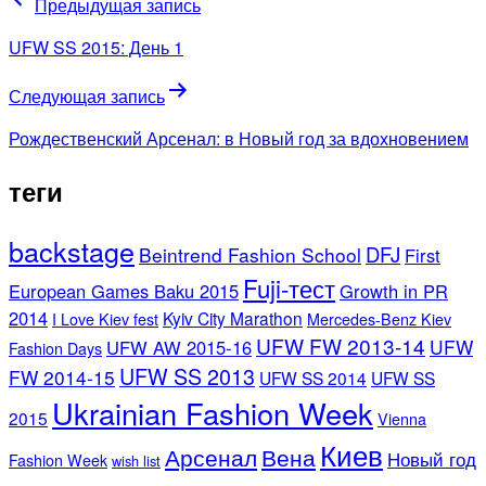
Предыдущая запись
UFW SS 2015: День 1
Следующая запись
Рождественский Арсенал: в Новый год за вдохновением
теги
backstage
DFJ
Beintrend Fashion School
First
Fuji-тест
European Games Baku 2015
Growth in PR
2014
Kyiv City Marathon
I Love Kiev fest
Mercedes-Benz Kiev
UFW FW 2013-14
UFW
UFW AW 2015-16
Fashion Days
UFW SS 2013
FW 2014-15
UFW SS 2014
UFW SS
Ukrainian Fashion Week
2015
Vienna
Киев
Арсенал
Вена
Новый год
Fashion Week
wish list