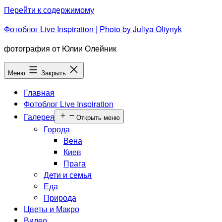
Перейти к содержимому
Фотоблог Live Inspiration | Photo by Juliya Oliynyk
фотография от Юлии Олейник
Меню
Закрыть
Главная
Фотоблог Live Inspiration
Галерея
Открыть меню
Города
Вена
Киев
Прага
Дети и семья
Еда
Природа
Цветы и Макро
Видео