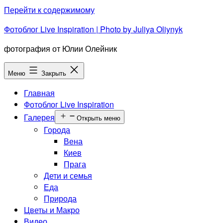
Перейти к содержимому
Фотоблог Live Inspiration | Photo by Juliya Oliynyk
фотография от Юлии Олейник
Меню
Закрыть
Главная
Фотоблог Live Inspiration
Галерея
Открыть меню
Города
Вена
Киев
Прага
Дети и семья
Еда
Природа
Цветы и Макро
Видео