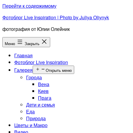
Перейти к содержимому
Фотоблог Live Inspiration | Photo by Juliya Oliynyk
фотография от Юлии Олейник
Меню
Закрыть
Главная
Фотоблог Live Inspiration
Галерея
Открыть меню
Города
Вена
Киев
Прага
Дети и семья
Еда
Природа
Цветы и Макро
Видео