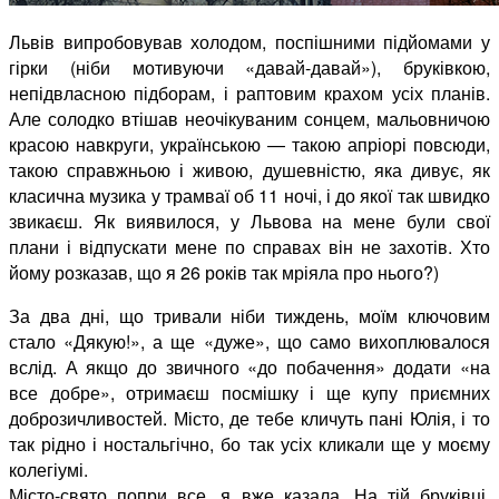
Львів випробовував холодом, поспішними підйомами у
гірки (ніби мотивуючи «давай-давай»), бруківкою,
непідвласною підборам, і раптовим крахом усіх планів.
Але солодко втішав неочікуваним сонцем, мальовничою
красою навкруги, українською — такою апріорі повсюди,
такою справжньою і живою, душевністю, яка дивує, як
класична музика у трамваї об 11 ночі, і до якої так швидко
звикаєш. Як виявилося, у Львова на мене були свої
плани і відпускати мене по справах він не захотів. Хто
йому розказав, що я 26 років так мріяла про нього?)
За два дні, що тривали ніби тиждень, моїм ключовим
стало «Дякую!», а ще «дуже», що само вихоплювалося
вслід. А якщо до звичного «до побачення» додати «на
все добре», отримаєш посмішку і ще купу приємних
доброзичливостей. Місто, де тебе кличуть пані Юлія, і то
так рідно і ностальгічно, бо так усіх кликали ще у моєму
колегіумі.
Місто-свято попри все, я вже казала. На тій бруківці,