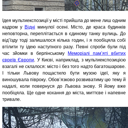
Ідея мультиекспозиції у місті прийшла до мене лиш одним
кадром у
Відні
минулої осені. Місто, де краса будинків
неповторна, переплітається в єдиному танку вулиць. До
від’їзду тоді залишалося кілька годин, і я пообіцяла собі
втілити ту ідею наступного разу. Певні спроби були під
час зйомки в берлінському
Меморіалі пам’яті вбитих
євреїв Європи
. У Києві, наприклад, з мультиекспозицією
взагалі не склалося: місто і без того надто багатошарове.
І тільки Львову пощастило бути музою ідеї, яку я
виношувала півроку. Обов’язково розвиватиму цю тему й
надалі, коли повернуся до Львова знову. Я йому вже
пообіцяла. Ще одне кохання до міста, миттєве і напевне
тривале.