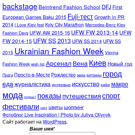
backstage
DFJ
Beintrend Fashion School
First
Fuji-тест
European Games Baku 2015
Growth in PR
2014
Kyiv City Marathon
I Love Kiev fest
Mercedes-Benz Kiev
UFW FW 2013-14
UFW
UFW AW 2015-16
Fashion Days
UFW SS 2013
FW 2014-15
UFW SS 2014
UFW SS
Ukrainian Fashion Week
2015
Vienna
Киев
Арсенал
Вена
Новый год
Fashion Week
wish list
город
Просто-в-Месте
Рождество
Прага
авиа
витрины
еда
искусство
макро
журналістика
интервью
кафе
мода
показы
спорт
путешествия
подкаст
фестивали
цветы
шоппинг
цвет
Фотоблог Live Inspiration | Photo by Juliya Oliynyk
Сайт работает на
WordPress
.
Ваше имя
*