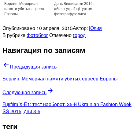
Берлин: Мемориал
День Вишиванки 2015,
памяти убитых евреев
або як українці гуртом
Европы
фотографувалися
Опубликовано
10 апреля, 2015
Автор:
Юлия
В рубрике
фотоблог
Отмечено
город
Навигация по записям
Предыдущая запись
Берлин: Мемориал памяти убитых евреев Европы
Следующая запись
Fujifilm X-E1: тест наоборот. 35-й Ukrainian Fashion Week
SS 2015, дни 3-5
теги