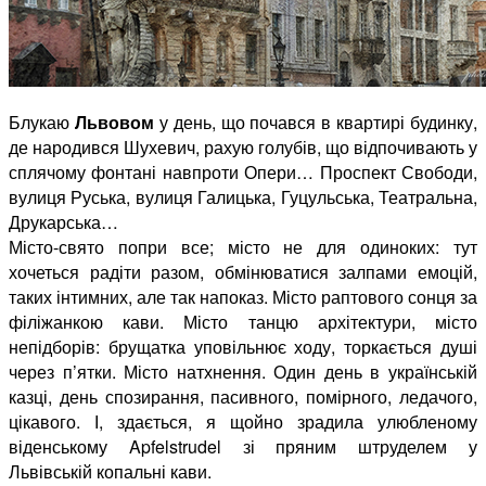
Блукаю
Львовом
у день, що почався в квартирі будинку,
де народився Шухевич, рахую голубів, що відпочивають у
сплячому фонтані навпроти Опери… Проспект Свободи,
вулиця Руська, вулиця Галицька, Гуцульська, Театральна,
Друкарська…
Місто-свято попри все; місто не для одиноких: тут
хочеться радіти разом, обмінюватися залпами емоцій,
таких інтимних, але так напоказ. Місто раптового сонця за
філіжанкою кави. Місто танцю архітектури, місто
непідборів
: брущатка уповільнює ходу, торкається душі
через п’ятки. Місто натхнення. Один день в українській
казці, день спозирання, пасивного, помірного, ледачого,
цікавого. І, здається, я щойно зрадила улюбленому
віденському Apfelstrudel зі пряним штруделем у
Львівській копальні кави.