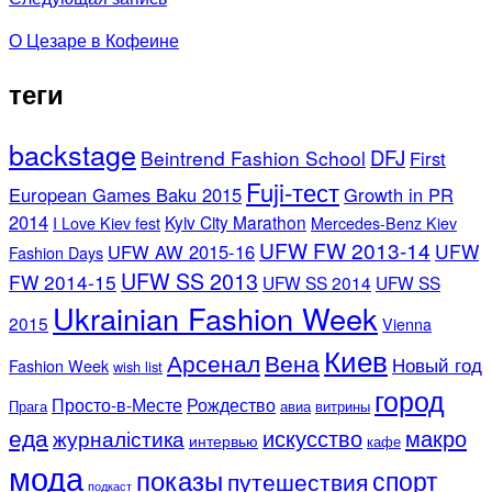
О Цезаре в Кофеине
теги
backstage
DFJ
Beintrend Fashion School
First
Fuji-тест
European Games Baku 2015
Growth in PR
2014
Kyiv City Marathon
I Love Kiev fest
Mercedes-Benz Kiev
UFW FW 2013-14
UFW
UFW AW 2015-16
Fashion Days
UFW SS 2013
FW 2014-15
UFW SS 2014
UFW SS
Ukrainian Fashion Week
2015
Vienna
Киев
Арсенал
Вена
Новый год
Fashion Week
wish list
город
Просто-в-Месте
Рождество
Прага
авиа
витрины
еда
искусство
макро
журналістика
интервью
кафе
мода
показы
спорт
путешествия
подкаст