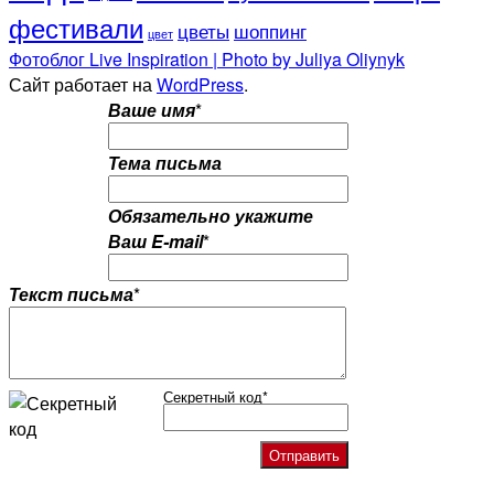
фестивали
цветы
шоппинг
цвет
Фотоблог Live Inspiration | Photo by Juliya Oliynyk
Сайт работает на
WordPress
.
Ваше имя
*
Тема письма
Обязательно укажите
Ваш E-mail
*
Текст письма
*
Секретный код
*