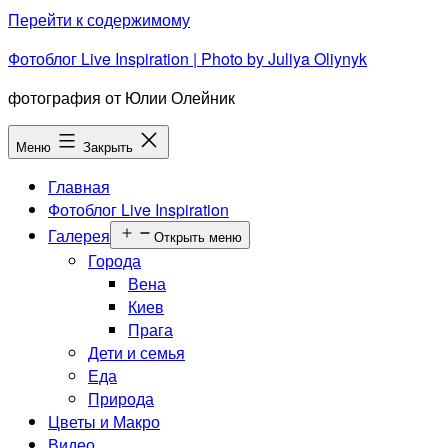
Перейти к содержимому
Фотоблог Live Inspiration | Photo by Juliya Oliynyk
фотография от Юлии Олейник
Меню
Закрыть
Главная
Фотоблог Live Inspiration
Галерея
Открыть меню
Города
Вена
Киев
Прага
Дети и семья
Еда
Природа
Цветы и Макро
Видео