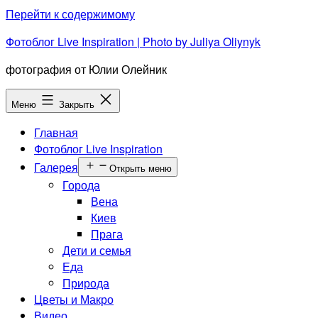
Перейти к содержимому
Фотоблог Live Inspiration | Photo by Juliya Oliynyk
фотография от Юлии Олейник
Меню
Закрыть
Главная
Фотоблог Live Inspiration
Галерея
Открыть меню
Города
Вена
Киев
Прага
Дети и семья
Еда
Природа
Цветы и Макро
Видео