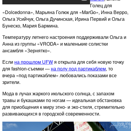
Голец для
«Dolcedonna», Марьяна Голюк для «MarGo», Инна Верро,
Ольга Усийчук, Ольга Дучинская, Ирина Первий и Ольга
Бунеско, Мария Бармина.
Температуру летнего настроения поддерживали Ольга и
Анна из группы «VRODA» и маленькие солистки
ансамбля «Зернятко».
Если
на прошлом UFW
я открыла для себя новую точку
для fashion-съемки —
на полу под партикаблем
, то
вчера «под партикаблем» любовались показами все
зрители.
Мода в лучах жаркого июльского солнца, с запахом
травы и букашками по ногам — идеальная обстановка
для приобщения к миру этно- и эко-стиля, стремительно
развивающихся в городской современности.