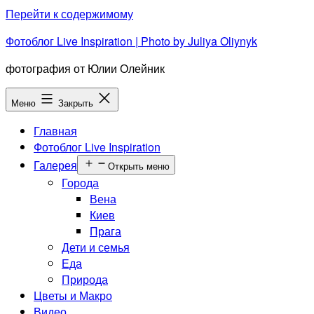
Перейти к содержимому
Фотоблог Live Inspiration | Photo by Juliya Oliynyk
фотография от Юлии Олейник
Меню
Закрыть
Главная
Фотоблог Live Inspiration
Галерея
Открыть меню
Города
Вена
Киев
Прага
Дети и семья
Еда
Природа
Цветы и Макро
Видео