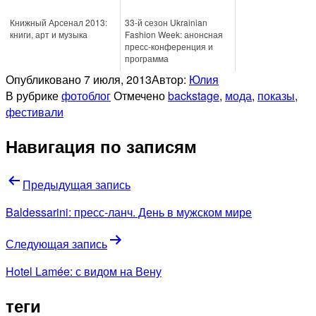
Книжный Арсенал 2013:
33-й сезон Ukrainian
книги, арт и музыка
Fashion Week: анонсная
пресс-конференция и
программа
Опубликовано
7 июля, 2013
Автор:
Юлия
В рубрике
фотоблог
Отмечено
backstage
,
мода
,
показы
,
фестивали
Навигация по записям
Предыдущая запись
Baldessarini: пресс-ланч. День в мужском мире
Следующая запись
Hotel Lamée: с видом на Вену
теги