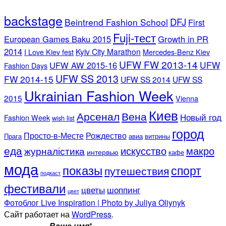
backstage
DFJ
Beintrend Fashion School
First
Fuji-тест
European Games Baku 2015
Growth in PR
2014
Kyiv City Marathon
I Love Kiev fest
Mercedes-Benz Kiev
UFW FW 2013-14
UFW
UFW AW 2015-16
Fashion Days
UFW SS 2013
FW 2014-15
UFW SS 2014
UFW SS
Ukrainian Fashion Week
2015
Vienna
Киев
Арсенал
Вена
Новый год
Fashion Week
wish list
город
Просто-в-Месте
Рождество
Прага
авиа
витрины
еда
искусство
макро
журналістика
интервью
кафе
мода
показы
спорт
путешествия
подкаст
фестивали
цветы
шоппинг
цвет
Фотоблог Live Inspiration | Photo by Juliya Oliynyk
Сайт работает на
WordPress
.
Ваше имя
*