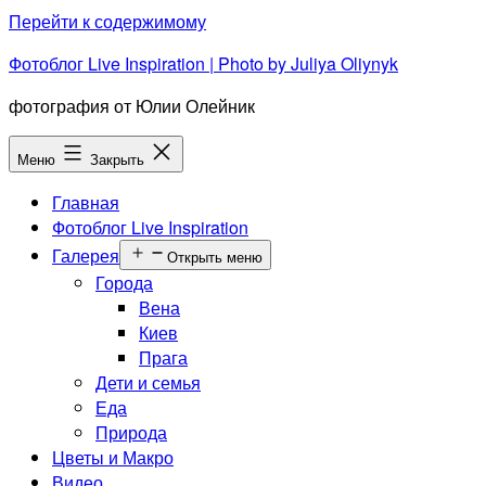
Перейти к содержимому
Фотоблог Live Inspiration | Photo by Juliya Oliynyk
фотография от Юлии Олейник
Меню
Закрыть
Главная
Фотоблог Live Inspiration
Галерея
Открыть меню
Города
Вена
Киев
Прага
Дети и семья
Еда
Природа
Цветы и Макро
Видео