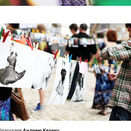
 благодаря
Андрею Кезину
.