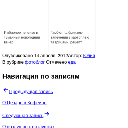
Имбирное печенье в
Гарбуз під бринзою
туманный новогодний
запечений з картоплею
вечер
та грибами: рецепт
Опубликовано
14 апреля, 2012
Автор:
Юлия
В рубрике
фотоблог
Отмечено
еда
Навигация по записям
Предыдущая запись
О Цезаре в Кофеине
Следующая запись
О воздушных воздушках