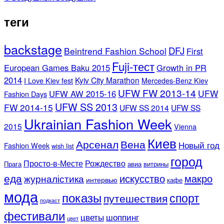
теги
backstage
DFJ
Beintrend Fashion School
First
Fuji-тест
European Games Baku 2015
Growth in PR
2014
Kyiv City Marathon
I Love Kiev fest
Mercedes-Benz Kiev
UFW FW 2013-14
UFW
UFW AW 2015-16
Fashion Days
UFW SS 2013
FW 2014-15
UFW SS 2014
UFW SS
Ukrainian Fashion Week
2015
Vienna
Киев
Арсенал
Вена
Новый год
Fashion Week
wish list
город
Просто-в-Месте
Рождество
Прага
авиа
витрины
еда
искусство
макро
журналістика
интервью
кафе
мода
показы
спорт
путешествия
подкаст
фестивали
цветы
шоппинг
цвет