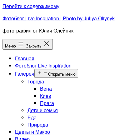
Перейти к содержимому
Фотоблог Live Inspiration | Photo by Juliya Oliynyk
фотография от Юлии Олейник
Меню
Закрыть
Главная
Фотоблог Live Inspiration
Галерея
Открыть меню
Города
Вена
Киев
Прага
Дети и семья
Еда
Природа
Цветы и Макро
Видео