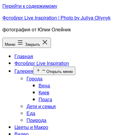
Перейти к содержимому
Фотоблог Live Inspiration | Photo by Juliya Oliynyk
фотография от Юлии Олейник
Меню
Закрыть
Главная
Фотоблог Live Inspiration
Галерея
Открыть меню
Города
Вена
Киев
Прага
Дети и семья
Еда
Природа
Цветы и Макро
Видео