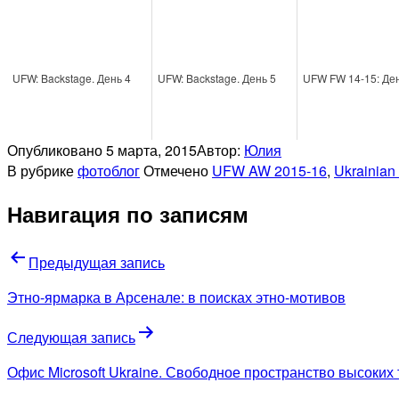
UFW: Backstage. День 4
UFW: Backstage. День 5
UFW FW 14-15: Ден
Опубликовано
5 марта, 2015
Автор:
Юлия
В рубрике
фотоблог
Отмечено
UFW AW 2015-16
,
Ukrainian
Навигация по записям
Предыдущая запись
Этно-ярмарка в Арсенале: в поисках этно-мотивов
Следующая запись
Офис Microsoft Ukraine. Свободное пространство высоких