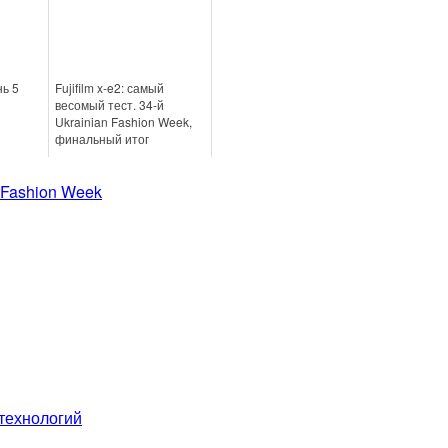
ь 5
Fujifilm x-e2: самый
весомый тест. 34-й
Ukrainian Fashion Week,
финальный итог
 Fashion Week
 технологий