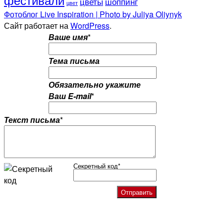
цветы
шоппинг
цвет
Фотоблог Live Inspiration | Photo by Juliya Oliynyk
Сайт работает на
WordPress
.
Ваше имя
*
Тема письма
Обязательно укажите
Ваш E-mail
*
Текст письма
*
Секретный код
*