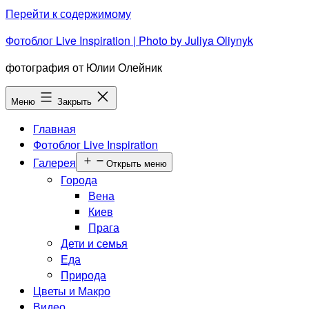
Перейти к содержимому
Фотоблог Live Inspiration | Photo by Juliya Oliynyk
фотография от Юлии Олейник
Меню
Закрыть
Главная
Фотоблог Live Inspiration
Галерея
Открыть меню
Города
Вена
Киев
Прага
Дети и семья
Еда
Природа
Цветы и Макро
Видео