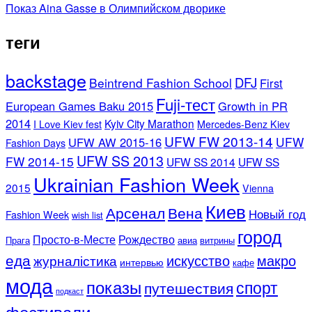
Показ Aina Gasse в Олимпийском дворике
теги
backstage
DFJ
Beintrend Fashion School
First
Fuji-тест
European Games Baku 2015
Growth in PR
2014
Kyiv City Marathon
I Love Kiev fest
Mercedes-Benz Kiev
UFW FW 2013-14
UFW
UFW AW 2015-16
Fashion Days
UFW SS 2013
FW 2014-15
UFW SS 2014
UFW SS
Ukrainian Fashion Week
2015
Vienna
Киев
Арсенал
Вена
Новый год
Fashion Week
wish list
город
Просто-в-Месте
Рождество
Прага
авиа
витрины
еда
искусство
макро
журналістика
интервью
кафе
мода
показы
спорт
путешествия
подкаст
фестивали