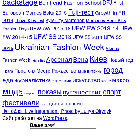
backstage
DFJ
Beintrend Fashion School
First
Fuji-тест
European Games Baku 2015
Growth in PR
2014
Kyiv City Marathon
I Love Kiev fest
Mercedes-Benz Kiev
UFW FW 2013-14
UFW
UFW AW 2015-16
Fashion Days
UFW SS 2013
FW 2014-15
UFW SS 2014
UFW SS
Ukrainian Fashion Week
2015
Vienna
Киев
Арсенал
Вена
Новый год
Fashion Week
wish list
город
Просто-в-Месте
Рождество
Прага
авиа
витрины
еда
искусство
макро
журналістика
интервью
кафе
мода
показы
спорт
путешествия
подкаст
фестивали
цветы
шоппинг
цвет
Фотоблог Live Inspiration | Photo by Juliya Oliynyk
Сайт работает на
WordPress
.
Ваше имя
*