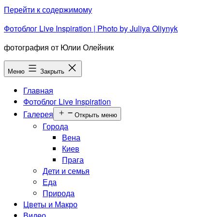
Перейти к содержимому
Фотоблог Live Inspiration | Photo by Juliya Oliynyk
фотография от Юлии Олейник
Меню
Закрыть
Главная
Фотоблог Live Inspiration
Галерея
Открыть меню
Города
Вена
Киев
Прага
Дети и семья
Еда
Природа
Цветы и Макро
Видео