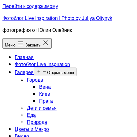
Перейти к содержимому
Фотоблог Live Inspiration | Photo by Juliya Oliynyk
фотография от Юлии Олейник
Меню
Закрыть
Главная
Фотоблог Live Inspiration
Галерея
Открыть меню
Города
Вена
Киев
Прага
Дети и семья
Еда
Природа
Цветы и Макро
Видео