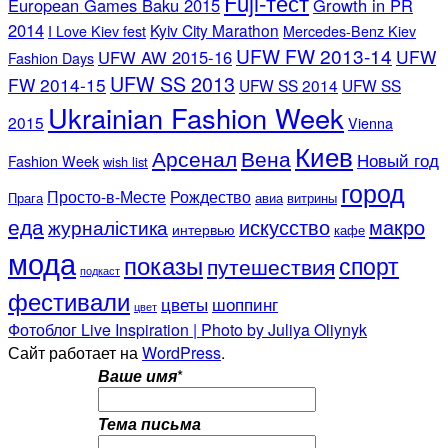
Fuji-тест
European Games Baku 2015
Growth in PR
2014
Kyiv City Marathon
I Love Kiev fest
Mercedes-Benz Kiev
UFW FW 2013-14
UFW
UFW AW 2015-16
Fashion Days
UFW SS 2013
FW 2014-15
UFW SS 2014
UFW SS
Ukrainian Fashion Week
2015
Vienna
Киев
Арсенал
Вена
Новый год
Fashion Week
wish list
город
Просто-в-Месте
Рождество
Прага
авиа
витрины
еда
искусство
макро
журналістика
интервью
кафе
мода
показы
спорт
путешествия
подкаст
фестивали
цветы
шоппинг
цвет
Фотоблог Live Inspiration | Photo by Juliya Oliynyk
Сайт работает на
WordPress
.
Ваше имя
*
Тема письма